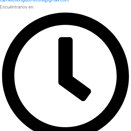
camelotkingdomstore@gmail.com
Encuéntranos en: