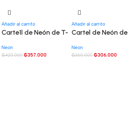
Añadir al carrito
Añadir al carrito
Carte1l de Neón de T-
Cartel de Neón de
Rex Dinosaurio
Game Room
Neon
Neon
₲
357.000
₲
306.000
₲
420.000
₲
360.000