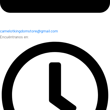
camelotkingdomstore@gmail.com
Encuéntranos en: