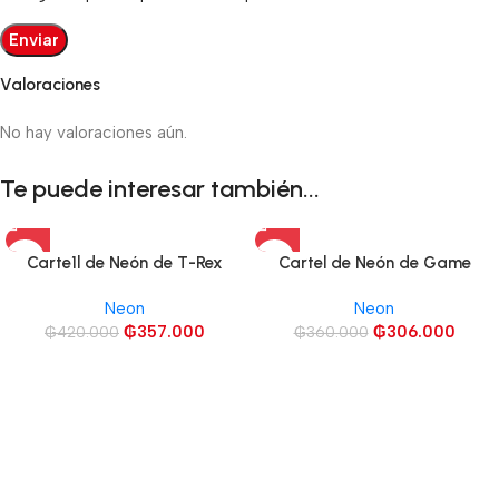
Valoraciones
No hay valoraciones aún.
Te puede interesar también...
Carte1l de Neón de T-Rex
Cartel de Neón de Game
Dinosaurio
Room
Neon
Neon
₲
357.000
₲
306.000
₲
420.000
₲
360.000