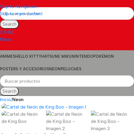
Skip to navigation
Skip to main content
Search
0
₲
0
Menu
ANIMES
HELLO KITTY
HATSUNE MIKU
NINTENDO
POKEMON
POSTERS Y ACCESORIOS
NEON
PELUCHES
Search
Inicio
Neon