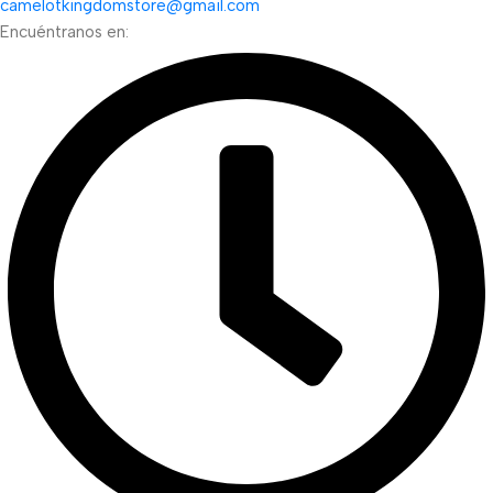
camelotkingdomstore@gmail.com
Encuéntranos en: