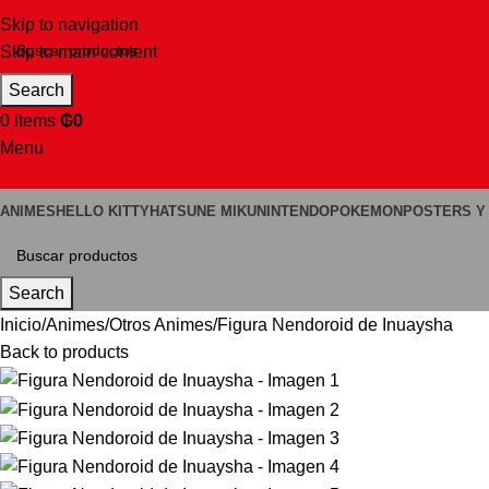
Skip to navigation
Skip to main content
Search
0
items
₲
0
Menu
ANIMES
HELLO KITTY
HATSUNE MIKU
NINTENDO
POKEMON
POSTERS Y
Search
Inicio
Animes
Otros Animes
Figura Nendoroid de Inuaysha
Back to products