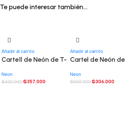
Te puede interesar también...
Añadir al carrito
Añadir al carrito
Carte1l de Neón de T-
Cartel de Neón de
Rex Dinosaurio
Game Room
Neon
Neon
₲
357.000
₲
306.000
₲
420.000
₲
360.000