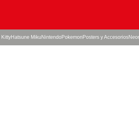
 Kitty
Hatsune Miku
Nintendo
Pokemon
Posters y Accesorios
Neo