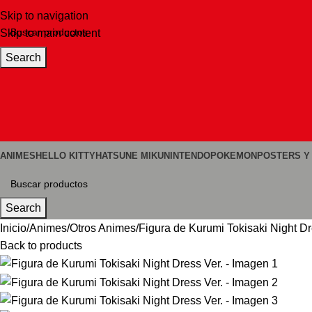
Skip to navigation
Skip to main content
Search
ANIMES
HELLO KITTY
HATSUNE MIKU
NINTENDO
POKEMON
POSTERS Y
Search
Inicio
Animes
Otros Animes
Figura de Kurumi Tokisaki Night Dr
Back to products