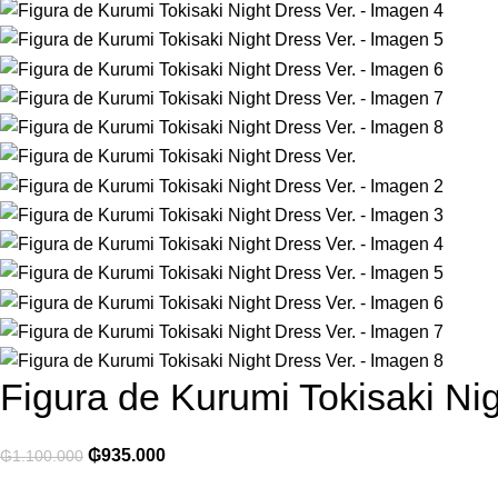
Figura de Kurumi Tokisaki Nig
₲
935.000
₲
1.100.000