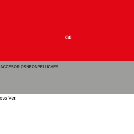
₲
0
 ACCESORIOS
NEON
PELUCHES
ess Ver.