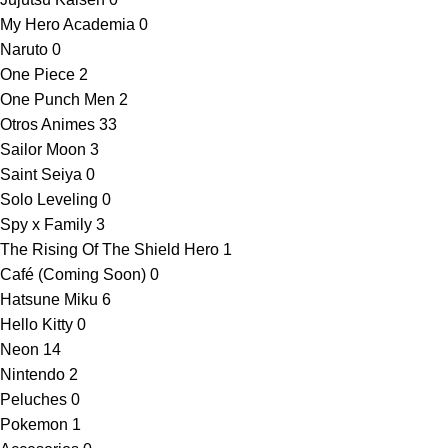
My Hero Academia
0
Naruto
0
One Piece
2
One Punch Men
2
Otros Animes
33
Sailor Moon
3
Saint Seiya
0
Solo Leveling
0
Spy x Family
3
The Rising Of The Shield Hero
1
Café (Coming Soon)
0
Hatsune Miku
6
Hello Kitty
0
Neon
14
Nintendo
2
Peluches
0
Pokemon
1