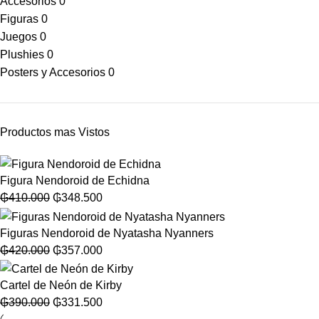
Accesorios
0
Figuras
0
Juegos
0
Plushies
0
Posters y Accesorios
0
Productos mas Vistos
Figura Nendoroid de Echidna
₲
410.000
₲
348.500
Figuras Nendoroid de Nyatasha Nyanners
₲
420.000
₲
357.000
Cartel de Neón de Kirby
₲
390.000
₲
331.500