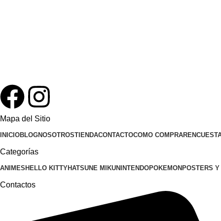
Mapa del Sitio
INICIO
BLOG
NOSOTROS
TIENDA
CONTACTO
COMO COMPRAR
ENCUEST
Categorías
ANIMES
HELLO KITTY
HATSUNE MIKU
NINTENDO
POKEMON
POSTERS Y
Contactos