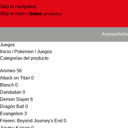
Skip to navigation
Skip to main content
Animes
Hello
Juegos
Inicio
Pokemon
Juegos
Categorías del producto
Animes
56
Attack on Titan
0
Blesch
0
Dandadan
0
Demon Slayer
6
Dragón Ball
0
Evangelion
3
Frieren: Beyond Journey's End
0
Jujutsu Kaisen
0