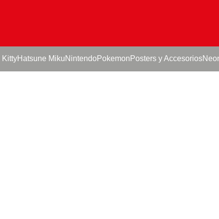
 Kitty
Hatsune Miku
Nintendo
Pokemon
Posters y Accesorios
Neo